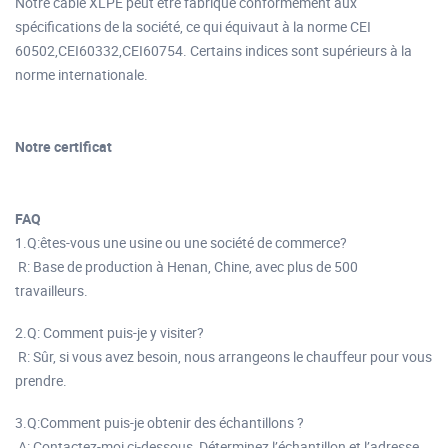
Notre câble XLPE peut être fabriqué conformément aux
spécifications de la société, ce qui équivaut à la norme CEI
60502,CEI60332,CEI60754. Certains indices sont supérieurs à la
norme internationale.
Notre certificat
FAQ
1.Q:êtes-vous une usine ou une société de commerce?
R: Base de production à Henan, Chine, avec plus de 500
travailleurs.
2.Q: Comment puis-je y visiter?
R: Sûr, si vous avez besoin, nous arrangeons le chauffeur pour vous
prendre.
3.Q:Comment puis-je obtenir des échantillons ?
A: Contactez-moi ci-dessous, Déterminez l’échantillon et l’adresse