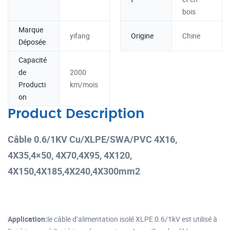
bois
Marque
yifang
Origine
Chine
Déposée
Capacité
de
2000
Producti
km/mois
on
Product Description
Câble 0.6/1KV Cu/XLPE/SWA/PVC 4X16,
4X35,4×50, 4X70,4X95, 4X120,
4X150,4X185,4X240,4X300mm2
Application:
le câble d’alimentation isolé XLPE 0.6/1kV est utilisé à