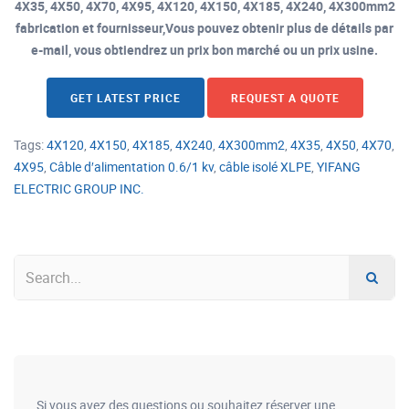
4X35, 4X50, 4X70, 4X95, 4X120, 4X150, 4X185, 4X240, 4X300mm2
fabrication et fournisseur,Vous pouvez obtenir plus de détails par
e-mail, vous obtiendrez un prix bon marché ou un prix usine.
GET LATEST PRICE
REQUEST A QUOTE
Tags:
4X120
,
4X150
,
4X185
,
4X240
,
4X300mm2
,
4X35
,
4X50
,
4X70
,
4X95
,
Câble d′alimentation 0.6/1 kv
,
câble isolé XLPE
,
YIFANG
ELECTRIC GROUP INC.
Si vous avez des questions ou souhaitez réserver une