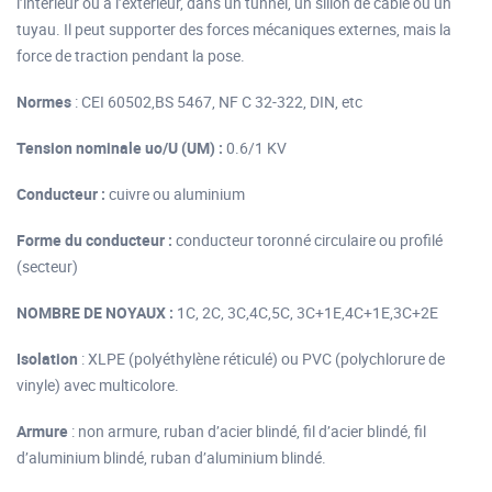
l’intérieur ou à l’extérieur, dans un tunnel, un sillon de câble ou un
tuyau. Il peut supporter des forces mécaniques externes, mais la
force de traction pendant la pose.
Normes
: CEI 60502,BS 5467, NF C 32-322, DIN, etc
Tension nominale uo/U (UM) :
0.6/1 KV
Conducteur :
cuivre ou aluminium
Forme du conducteur :
conducteur toronné circulaire ou profilé
(secteur)
NOMBRE DE NOYAUX :
1C, 2C, 3C,4C,5C, 3C+1E,4C+1E,3C+2E
Isolation
: XLPE (polyéthylène réticulé) ou PVC (polychlorure de
vinyle) avec multicolore.
Armure
: non armure, ruban d’acier blindé, fil d’acier blindé, fil
d’aluminium blindé, ruban d’aluminium blindé.