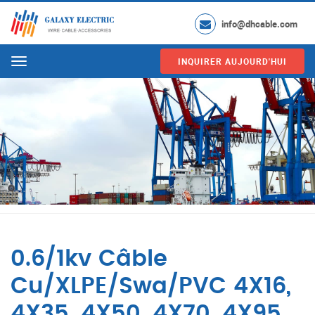
info@dhcable.com
INQUIRER AUJOURD'HUI
Menu
0.6/1kv Câble
Cu/XLPE/Swa/PVC 4X16,
4X35, 4X50, 4X70, 4X95,