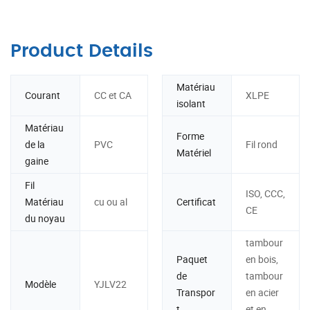
Product Details
Matériau
Courant
CC et CA
XLPE
isolant
Matériau
Forme
de la
PVC
Fil rond
Matériel
gaine
Fil
ISO, CCC,
Matériau
cu ou al
Certificat
CE
du noyau
tambour
Paquet
en bois,
de
tambour
Modèle
YJLV22
Transpor
en acier
t
et en