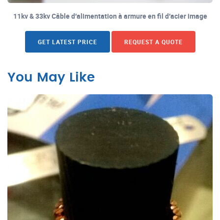
11kv & 33kv Câble d′alimentation à armure en fil d′acier image
GET LATEST PRICE
REQUEST A QUOTE
You May Like