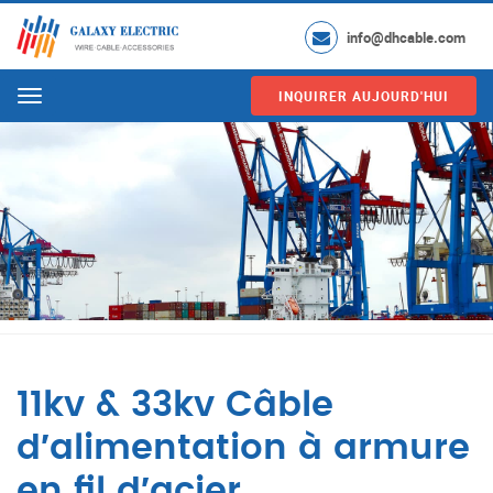
info@dhcable.com
INQUIRER AUJOURD'HUI
Menu
11kv & 33kv Câble
d′alimentation à armure
en fil d′acier