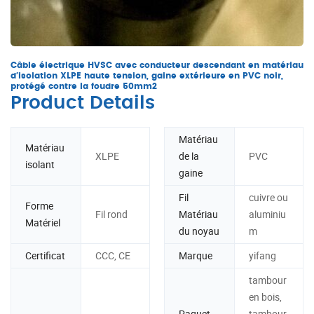
Câble électrique HVSC avec conducteur descendant en matériau
d′isolation XLPE haute tension, gaine extérieure en PVC noir,
protégé contre la foudre 50mm2
Product Details
Matériau
Matériau
XLPE
de la
PVC
isolant
gaine
Fil
cuivre ou
Forme
Fil rond
Matériau
aluminiu
Matériel
du noyau
m
Certificat
CCC, CE
Marque
yifang
tambour
en bois,
Paquet
tambour