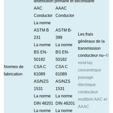
distribution primaire et secondaire
AAC
AAAC
Conductor
Conductor
La norme
ASTM B
ASTM B-
Les frais
231
399
généraux de la
La norme
La norme
transmission
BS EN-
BS EN-
conducteur nu
–
fil
50182
50182
rond-lay
Normes de
CSA C
CSA C
concentrique
fabrication
61089
61089
passage
AS/NZS
AS/NZS
électrique
1531
1531
conducteur
La norme
La norme
multibrin AAC et
DIN 48201
DIN 48201
AAAC
La norme
La norme