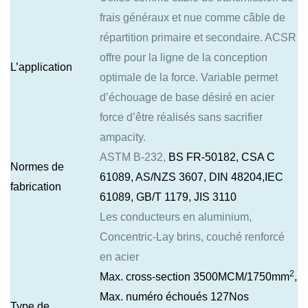
frais généraux et nue comme câble de
répartition primaire et secondaire. ACSR
offre pour la ligne de la conception
L’application
optimale de la force. Variable permet
d’échouage de base désiré en acier
force d’être réalisés sans sacrifier
ampacity.
ASTM B-232,
BS FR-50182, CSA C
Normes de
61089, AS/NZS 3607, DIN 48204,IEC
fabrication
61089, GB/T 1179, JIS 3110
Les conducteurs en aluminium,
Concentric-Lay brins, couché renforcé
en acier
2
Max. cross-section 3500MCM/1750mm
,
Max. numéro échoués 127Nos
Type de