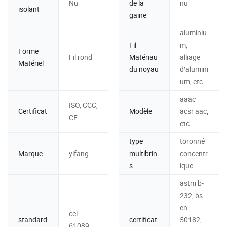
Nu
de la
nu
isolant
gaine
aluminiu
Fil
m,
Forme
Fil rond
Matériau
alliage
Matériel
du noyau
d′alumini
um, etc
aaac
ISO, CCC,
Certificat
Modèle
acsr aac,
CE
etc
type
toronné
Marque
yifang
multibrin
concentr
s
ique
astm b-
232, bs
en-
cei
standard
certificat
50182,
61089