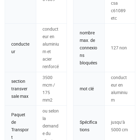
csa
c61089
etc
conduct
nombre
eur en
max. de
conducte
aluminiu
connexio
127 non
ur
m et
ns
acier
bloquées
renforcé
3500
conduct
section
mcm /
eur en
transver
mot clé
175
aluminiu
sale max
mm2
m
ou selon
Paquet
la
de
Spécifica
jusqu′à
demand
Transpor
tions
5000 cm
e du
t